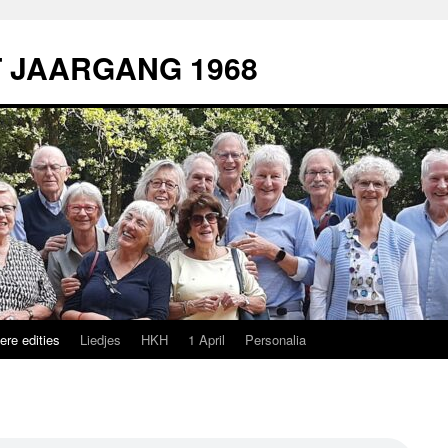
T JAARGANG 1968
re edities
Liedjes
HKH
1 April
Personalia