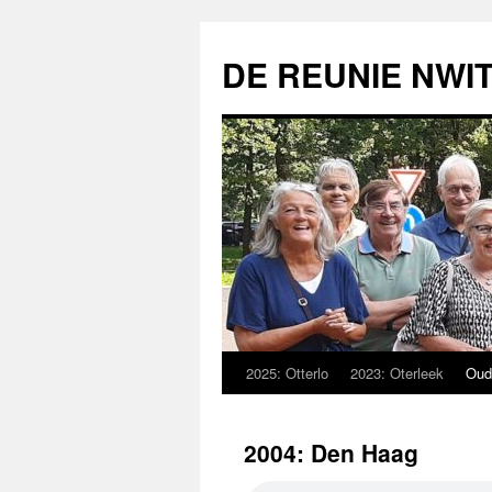
Ga
naar
DE REUNIE NWI
de
inhoud
2025: Otterlo
2023: Oterleek
Oude
2004: Den Haag