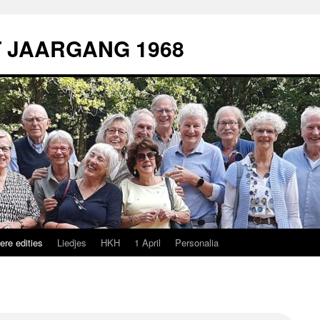
T JAARGANG 1968
re edities
Liedjes
HKH
1 April
Personalia