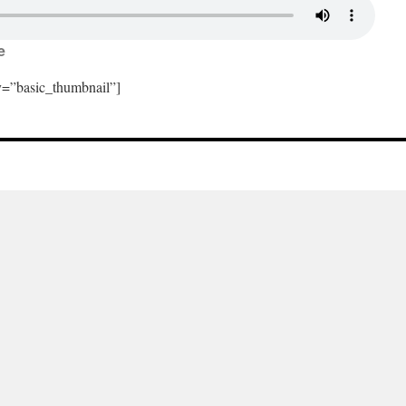
e
ay=”basic_thumbnail”]