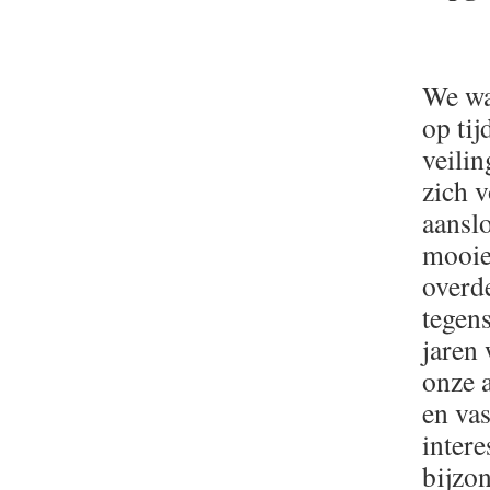
We wa
op tij
veili
zich v
aansl
mooie 
overde
tegens
jaren 
onze 
en va
intere
bijzo