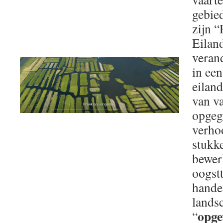
gebie
zijn 
Eilan
veran
in ee
eiland
van va
opgeg
verho
stukke
bewer
oogst
hande
landsc
opge
“