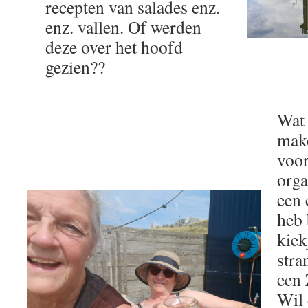
recepten van salades enz.
enz. vallen. Of werden
deze over het hoofd
gezien??
Wat 
make
voo
orga
een 
heb 
kiek
stra
een 
Wil 