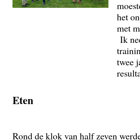
moest
het on
met ma
Ik nee
traini
twee j
result
Eten
Rond de klok van half zeven werd