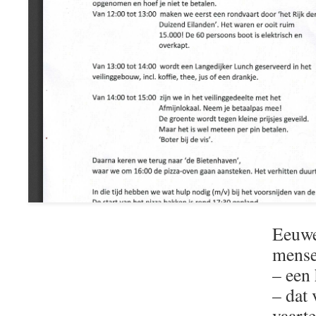
Eeuwe
mense
– een 
– dat 
vaart