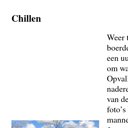
Chillen
Weer 
boerd
een uu
om wat
Opvall
nader
van d
foto’s
manne