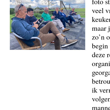
foto s
veel 
keuke
maar j
zo’n 
begin 
deze r
organ
georga
betro
ik ve
volge
manne