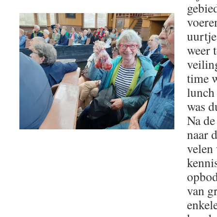
gebie
voeren
uurtj
weer t
veili
time 
lunch
was du
Na de
naar d
velen 
kenni
opbod
van gr
enkel