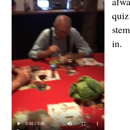
afwa
quiz
stem
in.