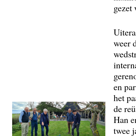
gezet
Uitera
weer d
wedstr
intern
geren
en par
het pa
de reü
Han en
twee j