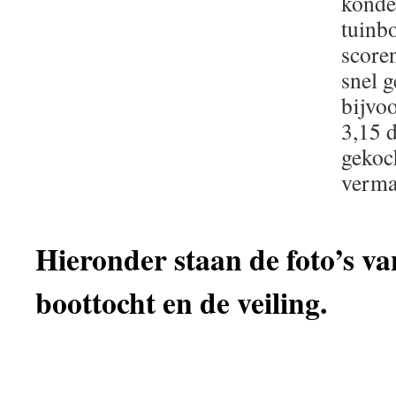
konde
tuinb
scoren
snel g
bijvoo
3,15 d
gekoc
verma
Hieronder staan de foto’s van
boottocht en de veiling.